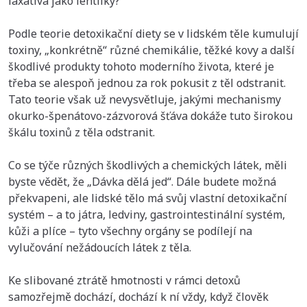
laxativa jako lentilky?
Podle teorie detoxikační diety se v lidském těle kumulují
toxiny, „konkrétně“ různé chemikálie, těžké kovy a další
škodlivé produkty tohoto moderního života, které je
třeba se alespoň jednou za rok pokusit z těl odstranit.
Tato teorie však už nevysvětluje, jakými mechanismy
okurko-špenátovo-zázvorová šťáva dokáže tuto širokou
škálu toxinů z těla odstranit.
Co se týče různých škodlivých a chemických látek, měli
byste vědět, že „Dávka dělá jed“. Dále budete možná
překvapeni, ale lidské tělo má svůj vlastní detoxikační
systém – a to játra, ledviny, gastrointestinální systém,
kůži a plíce – tyto všechny orgány se podílejí na
vylučování nežádoucích látek z těla.
Ke slibované ztrátě hmotnosti v rámci detoxů
samozřejmě dochází, dochází k ní vždy, když člověk