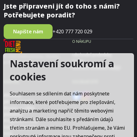
Jste připraveni jít do toho s námi?
Potřebujete poradit?
Napište nám
+420 777 720 029
O NÁKUPU
Obchodní podmínky
© 2023 Dietfreshmenu, Všechna
Nastavení soukromí a
O nás
práva vyhrazena
Ochrana osobních údajů
cookies
KAM DÁL
SOCIÁLNÍ SÍTĚ
Souhlasem se sdílením dat nám poskytnete
Aktuality
Jak to funguje?
informace, které potřebujeme pro zlepšování,
Rozvoz a odběr
analýzu a marketing napříč těmito webovými
Jídelníček
stránkami. Dále souhlasíte s předáním údajů
Programy a ceny
Dárkový poukaz
třetím stranám a mimo EU. Prohlašujeme, že Vámi
FAQ
poskytnuté informace jsou zabezpečeny proti