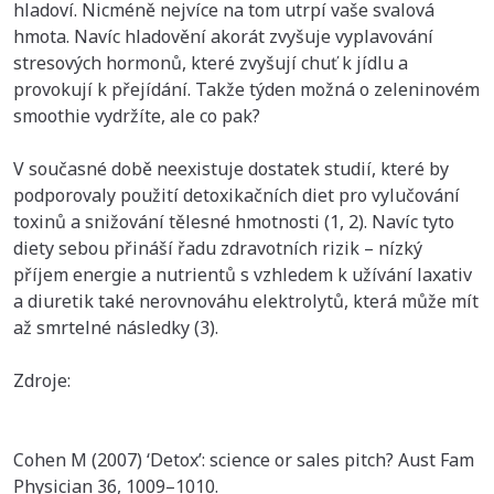
hladoví. Nicméně nejvíce na tom utrpí vaše svalová
hmota. Navíc hladovění akorát zvyšuje vyplavování
stresových hormonů, které zvyšují chuť k jídlu a
provokují k přejídání. Takže týden možná o zeleninovém
smoothie vydržíte, ale co pak?
V současné době neexistuje dostatek studií, které by
podporovaly použití detoxikačních diet pro vylučování
toxinů a snižování tělesné hmotnosti (1, 2). Navíc tyto
diety sebou přináší řadu zdravotních rizik – nízký
příjem energie a nutrientů s vzhledem k užívání laxativ
a diuretik také nerovnováhu elektrolytů, která může mít
až smrtelné následky (3).
Zdroje:
Cohen M (2007) ‘Detox’: science or sales pitch? Aust Fam
Physician 36, 1009–1010.