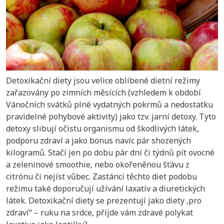
Detoxikační diety jsou velice oblíbené dietní režimy
zařazovány po zimních měsících (vzhledem k období
Vánočních svátků plné vydatných pokrmů a nedostatku
pravidelné pohybové aktivity) jako tzv. jarní detoxy. Tyto
detoxy slibují očistu organismu od škodlivých látek,
podporu zdraví a jako bonus navíc pár shozených
kilogramů. Stačí jen po dobu pár dní či týdnů pít ovocné
a zeleninové smoothie, nebo okořeněnou šťávu z
citrónu či nejíst vůbec. Zastánci těchto diet podobu
režimu také doporučují užívání laxativ a diuretických
látek. Detoxikační diety se prezentují jako diety ‚pro
zdraví“ – ruku na srdce, přijde vám zdravé polykat