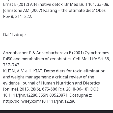
Ernst E (2012) Alternative detox. Br Med Bull 101, 33–38.
Johnstone AM (2007) Fasting – the ultimate diet? Obes
Rev 8, 211–222.
Další zdroje:
Anzenbacher P & Anzenbacherova E (2001) Cytochromes
P450 and metabolism of xenobiotics. Cell Mol Life Sci 58,
737–747.
KLEIN, A. V. a H. KIAT. Detox diets for toxin elimination
and weight management: a critical review of the
evidence. Journal of Human Nutrition and Dietetics
[online]. 2015, 28(6), 675-686 [cit. 2018-06-18]. DOI:
10.1111/jhn.12286. ISSN 09523871. Dostupné z:
http://doi.wiley.com/10.1111/jhn.12286