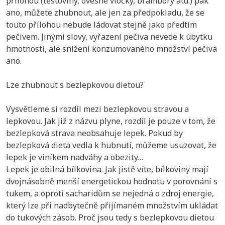
přílohou (těstoviny, ovesné vločky, brambory atd.) pak
ano, můžete zhubnout, ale jen za předpokladu, že se
touto přílohou nebude ládovat stejně jako předtím
pečivem. Jinými slovy, vyřazení pečiva nevede k úbytku
hmotnosti, ale snížení konzumovaného množství pečiva
ano.
Lze zhubnout s bezlepkovou dietou?
Vysvětleme si rozdíl mezi bezlepkovou stravou a
lepkovou. Jak již z názvu plyne, rozdíl je pouze v tom, že
bezlepková strava neobsahuje lepek. Pokud by
bezlepková dieta vedla k hubnutí, můžeme usuzovat, že
lepek je viníkem nadváhy a obezity…
Lepek je obilná bílkovina. Jak jistě víte, bílkoviny mají
dvojnásobně menší energetickou hodnotu v porovnání s
tukem, a oproti sacharidům se nejedná o zdroj energie,
který lze při nadbytečně přijímaném množstvím ukládat
do tukových zásob. Proč jsou tedy s bezlepkovou dietou