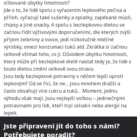
slibované úbytky hmotnosti?
Jde o to, že lidé spolu s vyřazením lepkového pečiva a
příloh, vyřazují také sušenky a oplatky, zapékané müsli,
chipsy a jiné snacky. A spolu s bezlepkovou dietou se
začnou řídit výživovými doporučeními, dle kterých zvýší
příjem zeleniny a ovoce, jedí nízkotučné mléčné
výrobky, omezí konzumaci tuků atd. Zkrátka si začnou
celkově všímat toho, co jí. Důvodem úbytku hmotnosti,
který může při bezlepkové dietě nastat tedy je, že lidé s
touto dietou změní celkově svou stravu.
Jsou tedy bezlepkové potraviny v něčem lepší oproti
lepkovým? Dá se říci, že ne… jsou mnohem dražší a
často obsahují více cukru a tuků… Moment, jednu
výhodu však mají. Jsou nejlepší volbou – jedinečnými
potravinami pro lidi, kteří trpí celiakií nebo alergií na
lepek.
Jste připraveni jít do toho s námi?
Potřebujete poradit?