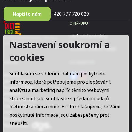
Napište nám
+420 777 720 029
O NÁKUPU
Obchodní podmínky
© 2023 Dietfreshmenu, Všechna
Nastavení soukromí a
O nás
práva vyhrazena
Ochrana osobních údajů
cookies
KAM DÁL
SOCIÁLNÍ SÍTĚ
Souhlasem se sdílením dat nám poskytnete
Aktuality
Jak to funguje?
informace, které potřebujeme pro zlepšování,
Rozvoz a odběr
analýzu a marketing napříč těmito webovými
Jídelníček
stránkami. Dále souhlasíte s předáním údajů
Programy a ceny
Dárkový poukaz
třetím stranám a mimo EU. Prohlašujeme, že Vámi
FAQ
poskytnuté informace jsou zabezpečeny proti
Kontakty
zneužití.
Realizovalo