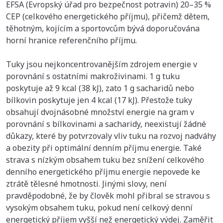
EFSA (Evropský úřad pro bezpečnost potravin) 20–35 %
CEP (celkového energetického příjmu), přičemž dětem,
těhotným, kojícím a sportovcům bývá doporučována
horní hranice referenčního příjmu.
Tuky jsou nejkoncentrovanějším zdrojem energie v
porovnání s ostatními makroživinami. 1 g tuku
poskytuje až 9 kcal (38 kJ), zato 1 g sacharidů nebo
bílkovin poskytuje jen 4 kcal (17 kJ). Přestože tuky
obsahují dvojnásobné množství energie na gram v
porovnání s bílkovinami a sacharidy, neexistují žádné
důkazy, které by potvrzovaly vliv tuku na rozvoj nadváhy
a obezity při optimální denním příjmu energie. Také
strava s nízkým obsahem tuku bez snížení celkového
denního energetického příjmu energie nepovede ke
ztrátě tělesné hmotnosti. Jinými slovy, není
pravděpodobné, že by člověk mohl přibral se stravou s
vysokým obsahem tuku, pokud není celkový denní
energetický příjem vyšší než energetický výdej. Zaměřit