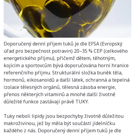
Doporučený denní příjem tuků je dle EFSA (Evropský
úřad pro bezpečnost potravin) 20–35 % CEP (celkového
energetického příjmu), přičemž dětem, těhotným,
kojícím a sportovcům bývá doporučována horní hranice
referenčního příjmu. Strukturální složka buněk těla,
hormonů, eikosanoidů a další látek, ochranná a tepelná
izolace tělesných orgánů, tělesná zásoba energie,
přenos některých vitaminů a mnohé další životně
důležité funkce zastávají právě TUKY.
Tuky neboli lipidy jsou bezpochyby životně důležitou
makroživinou, jež by měla být součástí jídelníčku
každého z nás. Doporučený denní příjem tuků je dle