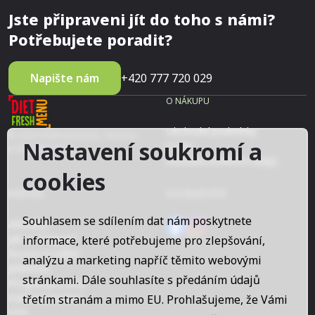
Jste připraveni jít do toho s námi?
Potřebujete poradit?
Napište nám
+420 777 720 029
O NÁKUPU
Obchodní podmínky
© 2023 Dietfreshmenu, Všechna
Nastavení soukromí a
O nás
práva vyhrazena
Ochrana osobních údajů
cookies
KAM DÁL
SOCIÁLNÍ SÍTĚ
Souhlasem se sdílením dat nám poskytnete
Aktuality
Jak to funguje?
informace, které potřebujeme pro zlepšování,
Rozvoz a odběr
analýzu a marketing napříč těmito webovými
Jídelníček
stránkami. Dále souhlasíte s předáním údajů
Programy a ceny
Dárkový poukaz
třetím stranám a mimo EU. Prohlašujeme, že Vámi
FAQ