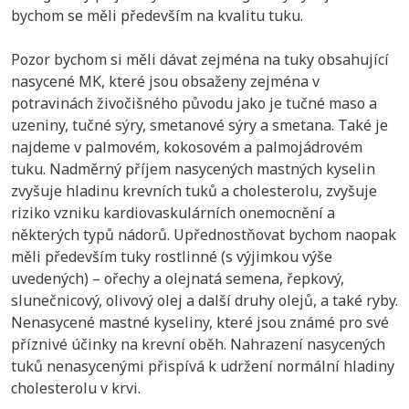
bychom se měli především na kvalitu tuku.
Pozor bychom si měli dávat zejména na tuky obsahující
nasycené MK, které jsou obsaženy zejména v
potravinách živočišného původu jako je tučné maso a
uzeniny, tučné sýry, smetanové sýry a smetana. Také je
najdeme v palmovém, kokosovém a palmojádrovém
tuku. Nadměrný příjem nasycených mastných kyselin
zvyšuje hladinu krevních tuků a cholesterolu, zvyšuje
riziko vzniku kardiovaskulárních onemocnění a
některých typů nádorů. Upřednostňovat bychom naopak
měli především tuky rostlinné (s výjimkou výše
uvedených) – ořechy a olejnatá semena, řepkový,
slunečnicový, olivový olej a další druhy olejů, a také ryby.
Nenasycené mastné kyseliny, které jsou známé pro své
příznivé účinky na krevní oběh. Nahrazení nasycených
tuků nenasycenými přispívá k udržení normální hladiny
cholesterolu v krvi.